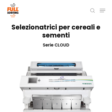
Skip
Menu
to
search
Close
main
Menu
content
Selezionatrici per cereali e
sementi
Serie CLOUD