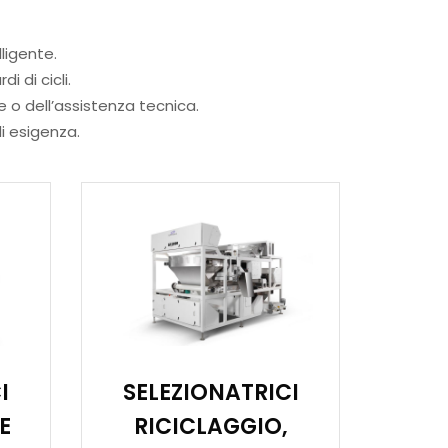
lligente.
 di cicli.
e o dell’assistenza tecnica.
di esigenza.
I
SELEZIONATRICI
E
RICICLAGGIO,