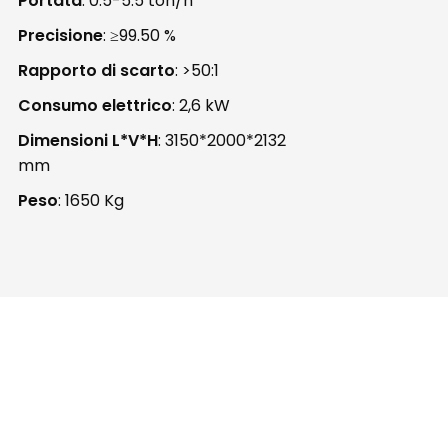
Portata
: 0.5-5.5 ton/h
Precisione
: ≥99.50 %
Rapporto di scarto
: >50:1
Consumo elettrico
: 2,6 kW
Dimensioni L*V*H
: 3150*2000*2132
mm
Peso
: 1650 Kg