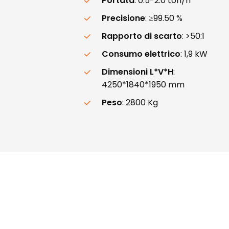
Portata
: 0.5-2.0 ton/h
Precisione
: ≥99.50 %
Rapporto di scarto
: >50:1
Consumo elettrico
: 1,9 kW
Dimensioni L*V*H
:
4250*1840*1950 mm
Peso
: 2800 Kg