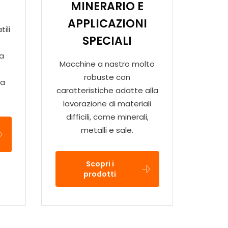
MINERARIO E
APPLICAZIONI
ili
SPECIALI
ca
Macchine a nastro molto
r
robuste con
la
caratteristiche adatte alla
lavorazione di materiali
difficili, come minerali,
metalli e sale.
Scopri i
prodotti