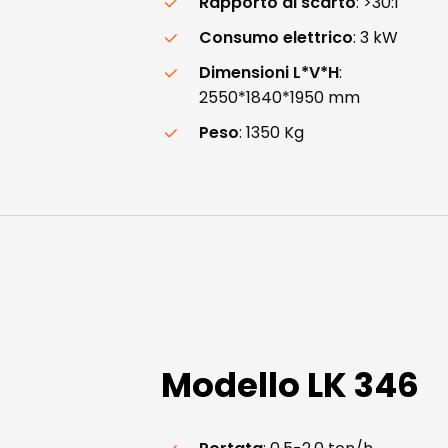
Rapporto di scarto
: >30:1
Consumo elettrico
: 3 kW
Dimensioni L*V*H
:
2550*1840*1950 mm
Peso
: 1350 Kg
Modello
LK
346