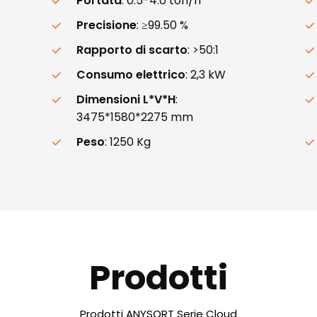
Portata
: 0.5-4.0 ton/h
Precisione
: ≥99.50 %
Rapporto di scarto
: >50:1
Consumo elettrico
: 2,3 kW
Dimensioni L*V*H
:
3475*1580*2275 mm
Peso
: 1250 Kg
Prodotti
Prodotti ANYSORT Serie Cloud