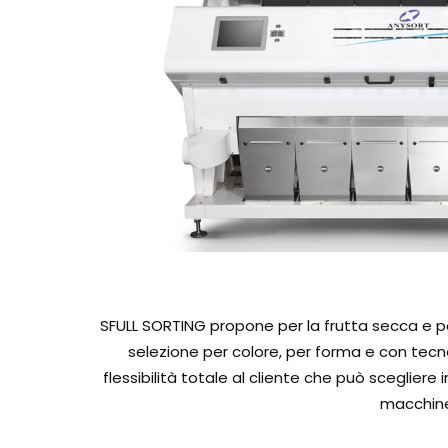
SFULL SORTING propone per la frutta secca e per 
selezione per colore, per forma e con tecno
Hit enter to search or ESC to close
flessibilità totale al cliente che può sceglier
macchine