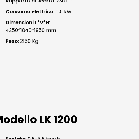
Rapporto di scarto
: >30:1
Consumo elettrico
: 6,5 kW
Dimensioni L*V*H
:
4250*1840*1950 mm
Peso
: 2150 Kg
odello
LK
1200