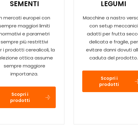
SEMENTI
LEGUMI
In mercati europei con
Macchine a nastro versat
sempre maggiori limiti
con setup meccanici
normativi e parametri
adatti per frutta sec
sempre più restrittivi
delicata e fragile, pe
r i prodotti cerealicoli, la
evitare danni dovuti al
elezione ottica assume
caduta del prodotto.
sempre maggiore
importanza.
Scopri i
prodotti
Scopri i
prodotti