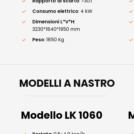
Rapporto di scarto
: >30:1
Consumo elettrico
: 4 kW
Dimensioni L*V*H
:
3230*1840*1950 mm
Peso
: 1850 Kg
MODELLI A NASTRO
Modello
LK
1060
M